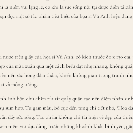
i là niềm vui lặng lẽ, có khi là sức sống nội tại được diễn tả bằ
 bạn đọc một số tác phẩm tiêu biểu của họa sĩ Vũ Anh hiện đang
 nước trên giấy của họa sĩ Vũ Anh, có kích thước 80 x 130 cm
đẹp của mùa xuân qua một cách biểu đạt nhẹ nhàng, không quá
trên nền sắc hồng đằm thắm, khiến không gian trong tranh như
tại và mộng tưởng.
nh ảnh bốn chú chim ríu rít quây quần tạo nên điểm nhấn sinh
sự sum họp. Từ gam màu, bố cục đến từng chi tiết nhỏ, “Hoa đ
vẫn đầy sức sống. Tác phẩm không chỉ tái hiện vẻ đẹp của thiê
xem niềm vui dịu dàng trước những khoảnh khắc bình yên, gần 