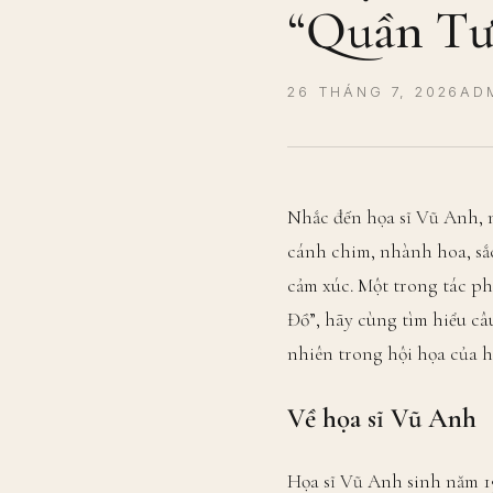
“Quần Tư
26 THÁNG 7, 2026
AD
Nhắc đến họa sĩ Vũ Anh, 
cánh chim, nhành hoa, sắ
cảm xúc. Một trong tác p
Đồ”, hãy cùng tìm hiểu c
nhiên trong hội họa của h
Về họa sĩ Vũ Anh
Họa sĩ Vũ Anh sinh năm 1