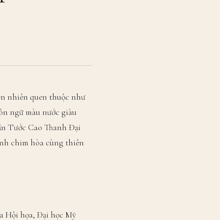
ên nhiên quen thuộc như
gôn ngữ màu nước giàu
uần Tước Cao Thanh Đại
ánh chim hòa cùng thiên
a Hội họa, Đại học Mỹ