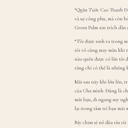
“Quần Tước Cao Thanh Đại
và sự công phu, mà còn bở
Green Palm xin trích dẫn 
“Tôi được sinh ra trong 
tôi vô cùng may mắn khi t
nào quên được có lần tôi đ
rằng chỉ có thể là những
Mãi sau này khi lớn lên, 
của Cha mình. Đúng là chỉ
mắt bạn, đi ngang suy ng
lại trong tâm trí bạn mãi 
Bầy chim sẻ nô đùa ríu rí