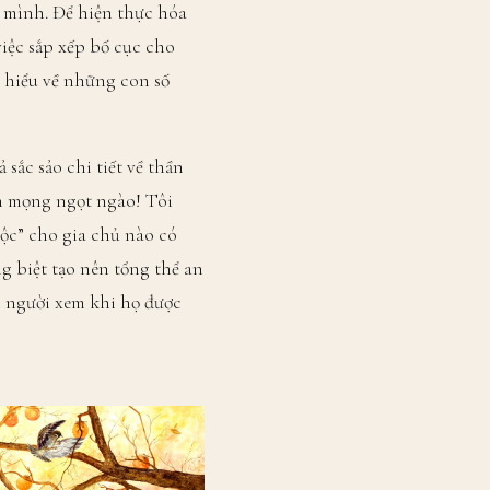
a mình. Để hiện thực hóa
iệc sắp xếp bố cục cho
 hiểu về những con số
sắc sảo chi tiết về thần
ín mọng ngọt ngào! Tôi
lộc” cho gia chủ nào có
g biệt tạo nên tổng thể an
i người xem khi họ được