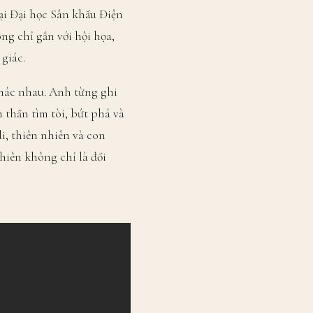
tại Đại học Sân khấu Điện
g chỉ gắn với hội họa,
giác.
khác nhau. Anh từng ghi
 thần tìm tòi, bứt phá và
i, thiên nhiên và con
hiên không chỉ là đối