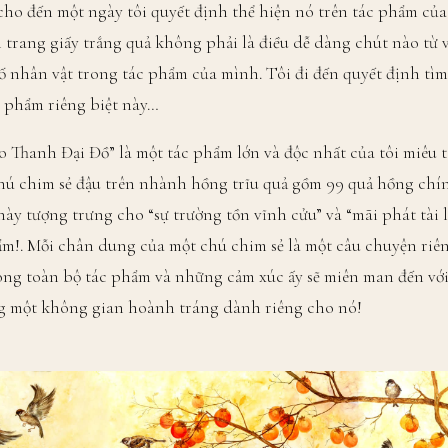
i cho đến một ngày tôi quyết định thể hiện nó trên tác phẩm củ
trang giấy trắng quả không phải là điều dễ dàng chút nào từ v
 nhân vật trong tác phẩm của mình. Tôi đi đến quyết định tìm
 phẩm riêng biệt này…
hanh Đại Đồ” là một tác phẩm lớn và độc nhất của tôi miêu tả 
9 chú chim sẻ đậu trên nhành hồng trĩu quả gồm 99 quả hồng ch
này tượng trưng cho “sự trường tồn vĩnh cửu” và “mãi phát tài 
m!. Mỗi chân dung của một chú chim sẻ là một câu chuyện riên
rong toàn bộ tác phẩm và những cảm xúc ấy sẽ miên man đến vớ
g một không gian hoành tráng dành riêng cho nó!