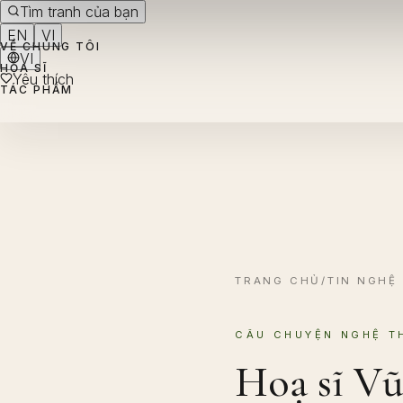
Tìm tranh của bạn
EN
VI
VỀ CHÚNG TÔI
VI
HỌA SĨ
Yêu thích
TÁC PHẨM
TRANG CHỦ
/
TIN NGHỆ
CÂU CHUYỆN NGHỆ T
Hoạ sĩ Vũ