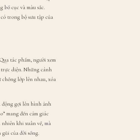
ng bố cục và màu sắc.
 có trong bộ sưu tập của
. Qua tác phẩm, người xem
 trực diện. Những cánh
 chồng lớp lên nhau, xóa
 động gợi lên hình ảnh
ào” mang đến cảm giác
n nhiên khi xuân về, mà
gũi của đời sống.