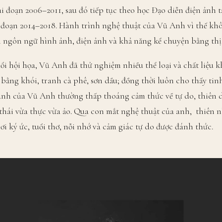
i đoạn 2006–2011, sau đó tiếp tục theo học Đạo diễn điện ảnh 
đoạn 2014–2018. Hành trình nghệ thuật của Vũ Anh vì thế khôn
i ngôn ngữ hình ảnh, điện ảnh và khả năng kể chuyện bằng thị 
i hội họa, Vũ Anh đã thử nghiệm nhiều thể loại và chất liệu 
 bằng khói, tranh cà phê, sơn dầu; đồng thời luôn cho thấy tinh
nh của Vũ Anh thường thấp thoáng cảm thức về tự do, thiên d
hái vừa thực vừa ảo. Qua con mắt nghệ thuật của anh, thiên n
ơi ký ức, tuổi thơ, nỗi nhớ và cảm giác tự do được đánh thức.