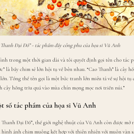
hanh Đại Đồ” - tác phẩm đầy công phu của họa sĩ Vũ Anh
nh trong một thời gian dài và tôi quyết định gọi tên cho tác
” là bầy chim sẻ lớn hội tụ về bên nhau. “Cao Thanh” là cây hồ
lớn. Tổng thể tên gọi là một bức tranh lớn miêu tả về sự hội tụ
h cây hồng trĩu quả vào mùa chín mọng mọc nơi triền núi.”
 số tác phẩm của họa sĩ Vũ Anh
Thanh Đại Đồ”, thế giới nghệ thuật của Vũ Anh còn được mở 
à hình ảnh chim muông kết hợp với thiên nhiên với muôn vàn sắc