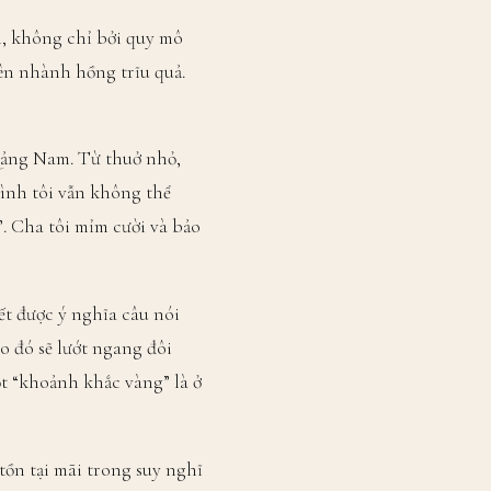
, không chỉ bởi quy mô
ên nhành hồng trĩu quả.
uảng Nam. Từ thuở nhỏ,
mình tôi vẫn không thể
”. Cha tôi mỉm cười và bảo
ết được ý nghĩa câu nói
o đó sẽ lướt ngang đôi
t “khoảnh khắc vàng” là ở
tồn tại mãi trong suy nghĩ