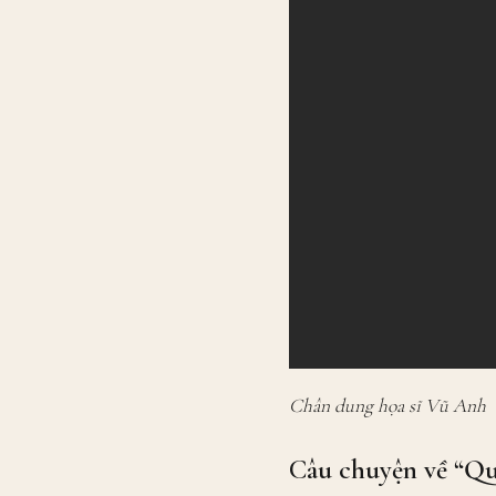
Chân dung họa sĩ Vũ Anh
Câu chuyện về “Qu