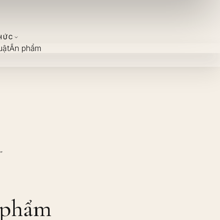
HỨC
uật
Ấn phẩm
”
c phẩm