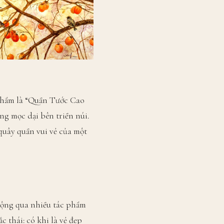
 phẩm là “Quần Tước Cao
ng mọc dại bên triền núi.
 quây quần vui vẻ của một
rộng qua nhiều tác phẩm
 thái: có khi là vẻ đẹp