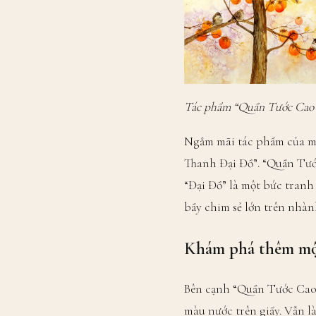
Tác phẩm “Quần Tước Cao T
Ngắm mãi tác phẩm của mì
Thanh Đại Đồ”. “Quần Tước
“Đại Đồ” là một bức tranh 
bầy chim sẻ lớn trên nhàn
Khám phá thêm một
Bên cạnh “Quần Tước Cao 
màu nước trên giấy. Vẫn l