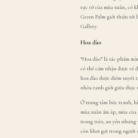
rực rỡ của mùa xuân, có kh
Green Palm giới thiệu tới
Gallery:
Hoa đào
“Hoa đào” là tác phẩm màu
có thể cảm nhận được vẻ 
hoa đào được điểm xuyết 
nhòa ranh giới giữa thực 
Ở trung tâm bức tranh, hì
mùa xuân ấm áp, mùa của 
trong trẻo, an yên nhưng 
còn khơi gợi trong người 