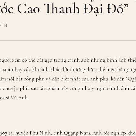
ớc Cao Thanh Đại Đồ”
MIN
người xem có thể bắt gặp trong tranh anh những hình ảnh thi
c xuân hay các khoảnh khắc đời thường được thể hiện bằng n
hẩm nổi bật công phu và đặc biệt nhất của anh phải kể đến “Q
âu chuyện phía sau tác phẩm này cũng như ý nghĩa hình ảnh c
ọa sĩ Vũ Anh.
987 tại huyện Phú Ninh, tỉnh Quảng Nam. Anh tốt nghiệp kho