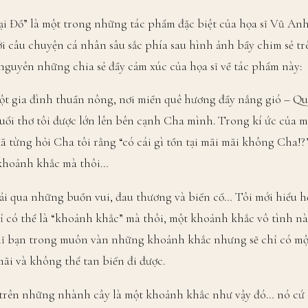
 Đồ” là một trong những tác phẩm đặc biệt của họa sĩ Vũ Anh
i câu chuyện cá nhân sâu sắc phía sau hình ảnh bầy chim sẻ tr
nguyên những chia sẻ đầy cảm xúc của họa sĩ về tác phẩm này:
một gia đình thuần nông, nơi miền quê hương đầy nắng gió – Q
uổi thơ tôi được lớn lên bên cạnh Cha mình. Trong kí ức của 
ã từng hỏi Cha tôi rằng “có cái gì tồn tại mãi mãi không Cha!?
 khoảnh khắc mà thôi…
trải qua những buồn vui, đau thương và biến cố… Tôi mới hiểu h
 có thể là “khoảnh khắc” mà thôi, một khoảnh khắc vô tình nà
hĩ bạn trong muôn vàn những khoảnh khắc nhưng sẽ chỉ có mộ
mãi và không thể tan biến đi được.
t trên những nhành cây là một khoảnh khắc như vậy đó… nó cứ 