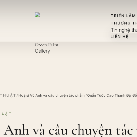
TRIỂN LÃM
THƯỜNG T
Tin nghệ th
LIÊN HỆ
Green Palm
Gallery
 THUẬT
/
Hoạ sĩ Vũ Anh và câu chuyện tác phẩm “Quần Tước Cao Thanh Đại Đồ
HUẬT
 Anh và câu chuyện tá