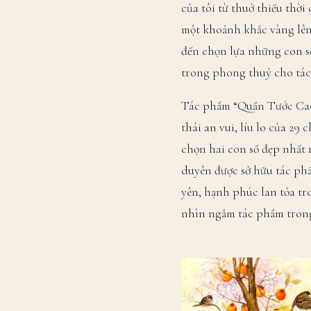
của tôi từ thuở thiếu thờ
một khoảnh khắc vàng lên 
đến chọn lựa những con số
trong phong thuỷ cho tác
Tác phẩm “Quần Tước Cao T
thái an vui, líu lo của 2
chọn hai con số đẹp nhất 
duyên được sở hữu tác phẩ
yên, hạnh phúc lan tỏa t
nhìn ngắm tác phẩm tron