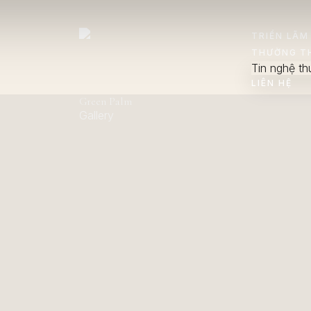
TRIỂN LÃM
THƯỜNG T
Tin nghệ th
LIÊN HỆ
Green Palm
Gallery