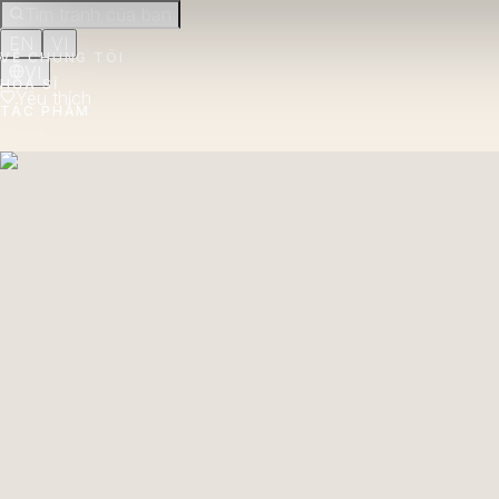
Tìm tranh của bạn
EN
VI
VỀ CHÚNG TÔI
VI
HỌA SĨ
Yêu thích
TÁC PHẨM