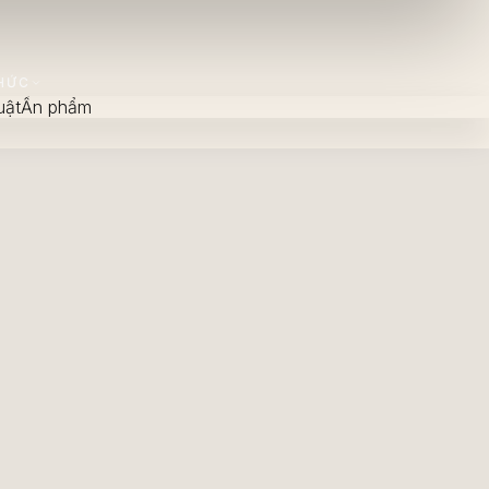
HỨC
uật
Ấn phẩm